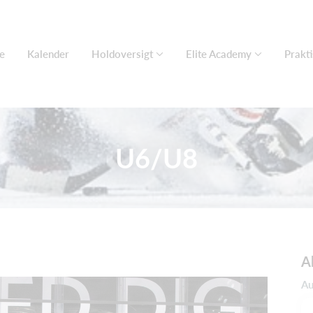
e
Kalender
Holdoversigt
Elite Academy
Prakti
U6/U8
A
Au