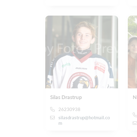
Silas Drastrup
N
26230938
silasdrastrup@hotmail.co
m