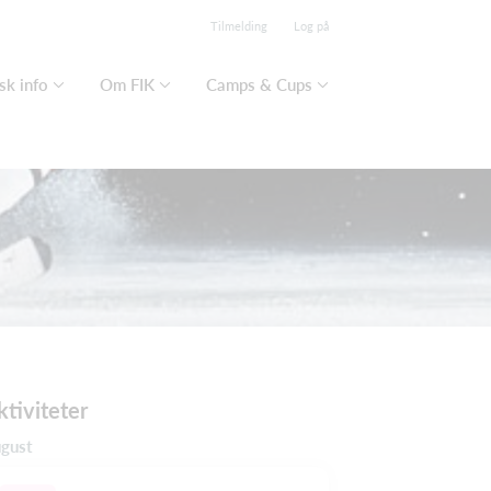
Tilmelding
Log på
sk info
Om FIK
Camps & Cups
ktiviteter
gust