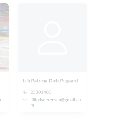
Lilli Patricia Dich Pilgaard
25301400
o
lillipdsoerensen@gmail.co
m