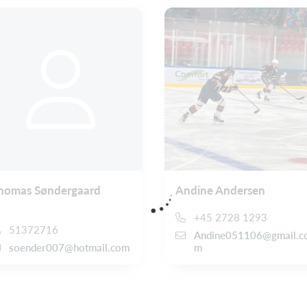
homas Søndergaard
Andine Andersen
+45 2728 1293
51372716
Andine051106@gmail.c
soender007@hotmail.com
m