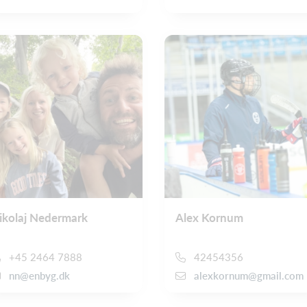
ikolaj Nedermark
Alex Kornum
+45 2464 7888
42454356
nn@enbyg.dk
alexkornum@gmail.com