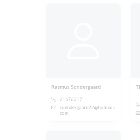
Rasmus Søndergaard
T
21676317
soendergaard22@hotmail.
com