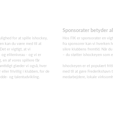
Sponsorater betyder al
lighed for at spille ishockey,
Hos FIK er sponsorater en vig
en kan du være med til at
fra sponsorer kan vi hverken h
et er vigtigt, at vi
sikre klubbens fremtid. Når du 
 og eliteniveau - og vi er
– du støtter ishockeyen som en
, en af vores spillere får
amtidigt glæder vi også, hver
Ishockeyen er et populært frit
ller frivillig i klubben, for de
med til at gøre Frederikshavn 
edde- og talentudvikling.
medarbejdere, lokale virksomhe