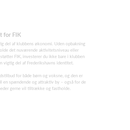
t for FIK
tig del af klubbens økonomi. Uden opbakning
olde det nuværende aktivitetsniveau eller
støtter FIK, investerer du ikke bare i klubben
 vigtig del af Frederikshavns identitet.
idstilbud for både børn og voksne, og den er
til en spændende og attraktiv by – også for de
der gerne vil tiltrække og fastholde.