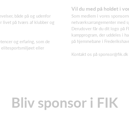
Vil du med på holdet i v
evelser, både på og udenfor
Som medlem i vores sponsornet
 livet på tværs af klubber og
netværksarrangementer med s
Derudover får du dit logo på 
kampprogram, der uddeles i ha
på hjemmebane i Frederikshav
tencer og erfaring, som de
 elitesportsmiljøet eller
Kontakt os på sponsor@fik.dk 
Bliv sponsor i FIK