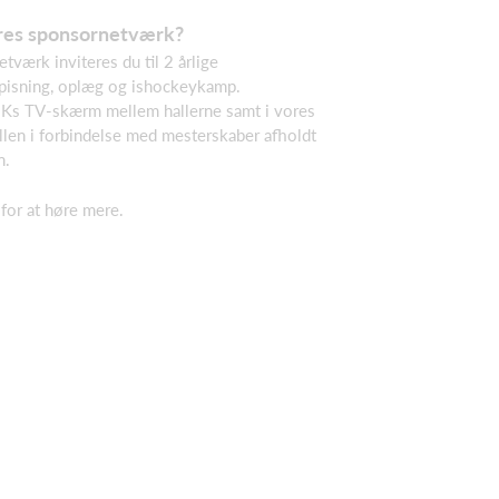
ores sponsornetværk?
værk inviteres du til 2 årlige
pisning, oplæg og ishockeykamp.
FIKs TV-skærm mellem hallerne samt i vores
llen i forbindelse med mesterskaber afholdt
n.
for at høre mere.