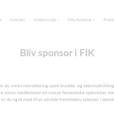
e
Kalender
Holdoversigt
Elite Academy
Prakti
Bliv sponsor i FIK
er du vores rekruttering samt bredde- og talentudvikling
 give vores medlemmer en masse fantastiske oplevelser me
 er du også med til at udvikle fremtidens talenter i dans