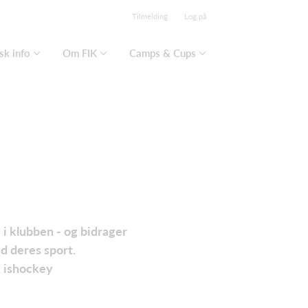
Tilmelding
Log på
sk info
Om FIK
Camps & Cups
 i klubben - og bidrager
d deres sport.
k ishockey