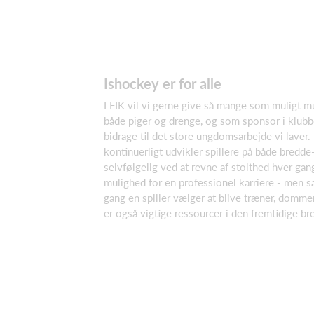
Ishockey er for alle
I FIK vil vi gerne give så mange som muligt mu
både piger og drenge, og som sponsor i klubb
bidrage til det store ungdomsarbejde vi laver. D
kontinuerligt udvikler spillere på både bredde-
selvfølgelig ved at revne af stolthed hver gang
mulighed for en professionel karriere - men s
gang en spiller vælger at blive træner, dommer e
er også vigtige ressourcer i den fremtidige br