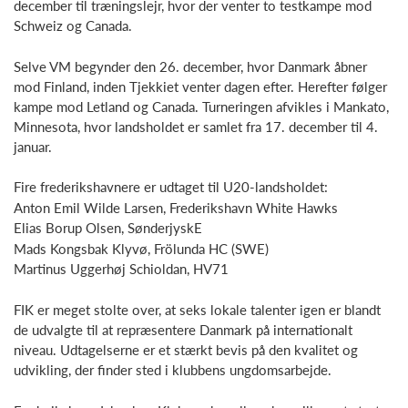
december til træningslejr, hvor der venter to testkampe mod
Schweiz og Canada.
Selve VM begynder den 26. december, hvor Danmark åbner
mod Finland, inden Tjekkiet venter dagen efter. Herefter følger
kampe mod Letland og Canada. Turneringen afvikles i Mankato,
Minnesota, hvor landsholdet er samlet fra 17. december til 4.
januar.
Fire frederikshavnere er udtaget til U20-landsholdet:
Anton Emil Wilde Larsen, Frederikshavn White Hawks
Elias Borup Olsen, SønderjyskE
Mads Kongsbak Klyvø, Frölunda HC (SWE)
Martinus Uggerhøj Schioldan, HV71
FIK er meget stolte over, at seks lokale talenter igen er blandt
de udvalgte til at repræsentere Danmark på internationalt
niveau. Udtagelserne er et stærkt bevis på den kvalitet og
udvikling, der finder sted i klubbens ungdomsarbejde.